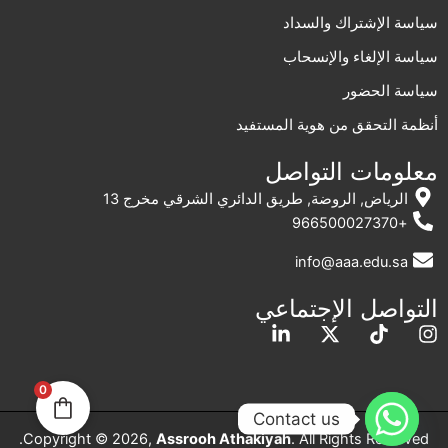
سياسة الإشتراك والسداد
سياسة الإلغاء والإنسحاب
سياسة الحضور
أنظمة التحقق من هوية المستفيد
معلومات التواصل
الرياض, الروضة, طريق الدائري الشرقي مخرج 13
+966500027370
info@aaa.edu.sa
التواصل الإجتماعي
L
X
T
I
i
-
i
n
n
t
k
s
k
w
t
t
0
e
i
o
a
Contact us
d
t
k
g
Copyright © 2026,
Assrooh Athakiyah
. All Rights Reserved.