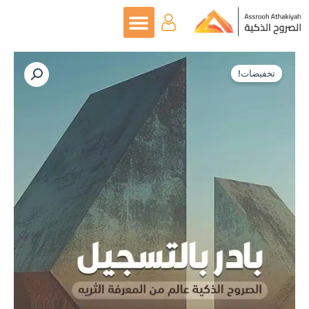
خطي
لى
لمحتوى
السعر
السعر
تخفيضات!
الأصلي
الحالي
هو:
هو:
ر.س1,500.
ر.س999.