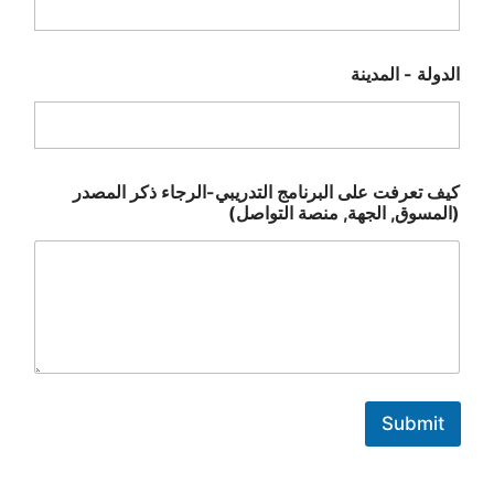
الدولة - المدينة
ا
كيف تعرفت على البرنامج التدريبي-الرجاء ذكر المصدر
ل
(المسوق, الجهة, منصة التواصل)
د
و
ر
ة
ا
ل
ت
و
ا
ص
Submit
ل
*