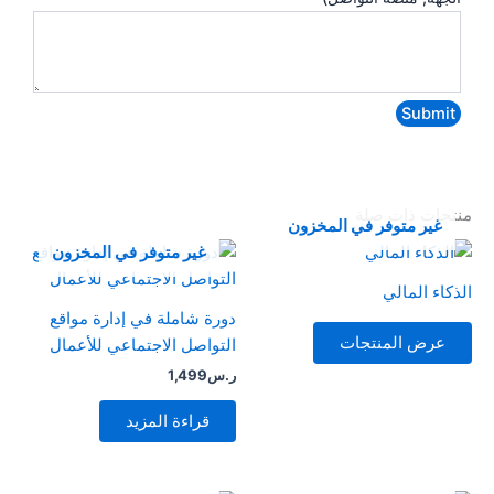
ي
-
ا
ل
Submit
ر
ج
ا
ء
منتجات ذات صلة
غير متوفر في المخزون
ع
غير متوفر في المخزون
ل
ى
الذكاء المالي
ا
دورة شاملة في إدارة مواقع
ل
عرض المنتجات
التواصل الاجتماعي للأعمال
ت
ر.س
1,499
و
ا
قراءة المزيد
ص
ل
)