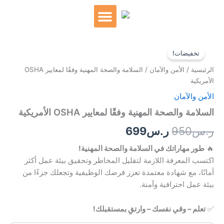
خطي
لى
لمحتوى
كمية
السعر
السعر
التدريب الخاص
السلامة
تخفيضات!
والصحة
الأصلي
الحالي
الرئيسية
/
الأمن والآمان
/ السلامة والصحة المهنية وفقًا لمعايير OSHA
المهنية
هو:
هو:
الأمريكية
وفقًا
لمعايير
الأمن والآمان
ر.س950.
ر.س699.
OSHA
السلامة والصحة المهنية وفقًا لمعايير OSHA الأمريكية
الأمريكية
ر.س
950
ر.س
699
🔥
طور مهاراتك في السلامة والصحة المهنية!
اكتسب المعرفة اللازمة لتقليل المخاطر وتحقيق بيئة عمل أكثر
أمانًا، مع شهادة معتمدة تعزز فرصك الوظيفية وتجعلك جزءًا من
بيئة عمل احترافية وآمنة.
✅
تعلم – وقي نفسك – وارتقِ بمستقبلك!