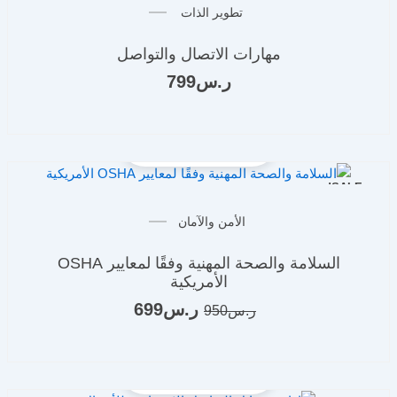
تطوير الذات
مهارات الاتصال والتواصل
ر.س
799
SALE!
السعر
السعر
الأمن والآمان
الأصلي
الحالي
هو:
هو:
السلامة والصحة المهنية وفقًا لمعايير OSHA
ر.س950.
ر.س699.
الأمريكية
ر.س
699
ر.س
950