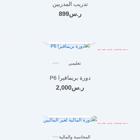
تدريب المدربين
ر.س
899
OUT OF STOCK
تعليمي
دورة بريمافيرا P6
ر.س
2,000
OUT OF STOCK
المحاسبة والمالية