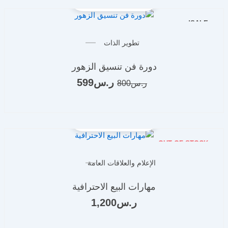
SALE!
السعر
السعر
تطوير الذات
الأصلي
الحالي
هو:
هو:
دورة فن تنسيق الزهور
ر.س800.
ر.س599.
ر.س
599
ر.س
800
OUT OF STOCK
الإعلام والعلاقات العامة
مهارات البيع الاحترافية
ر.س
1,200